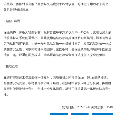
温装饰一体板对基层的平整度与光洁度要求相对较低，可通过专用砂浆来调平，
并且处理相对简单。
2.粘贴+锚固
保温装饰一体板为轻型板材，板材自重每平方米仅为10—15公斤，比现场施工的
传统薄抹灰系统的重量小，因此使用粘结砂浆将其直接粘贴至墙面，即可达到规
定的粘接强度要求。为进一步对保温装饰一体板进行固定，提高保温装饰一体板
的整体安全性，可以同时使用锚固件，紧固板材，使保温装饰板与墙体牢固的连
接在一起。双重的固定模式，为高层建筑的墙体装饰保温提供了安全的保障。
3.接缝处理
在进行安装施工保温装饰一体板时，两块板材之间预留5mm—10mm宽的接缝。
当整体安装完成，板材底部的砂浆干燥后，在接缝中嵌填pe棒进行填实，再用耐
候密封胶把接缝处密封，形成一个整体墙面，增强了保温装饰一体板的防水密封
性。
发表日期：2022/12/9 浏览次数：1519