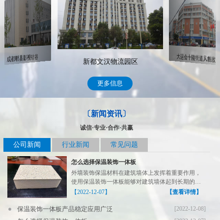
大运会十陵街道风貌改造
成都郫县影视硅谷
新都文汉物流园区
更多信息
〔新闻资讯〕
诚信·专业·合作·共赢
公司新闻
行业新闻
常见问题
怎么选择保温装饰一体板
外墙装饰保温材料在建筑墙体上发挥着重要作用，
使用保温装饰一体板能够对建筑墙体起到长期的保
温装饰作用，在...
【2022-12-07】
【查看详情】
保温装饰一体板产品稳定应用广泛
[2022-12-08]